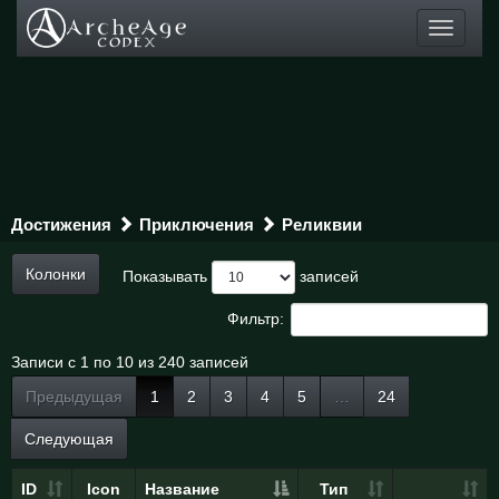
Toggle
navigati
Достижения
Приключения
Реликвии
Колонки
Показывать
записей
Фильтр:
Записи с 1 по 10 из 240 записей
Предыдущая
1
2
3
4
5
…
24
Следующая
ID
Icon
Название
Тип