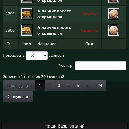
открывался
1
А ларчик просто
2799
Скрытое
открывался
1
А ларчик просто
2800
Скрытое
открывался
1
ID
Icon
Название
Тип
Показывать
записей
Фильтр:
Записи с 1 по 10 из 240 записей
Предыдущая
1
2
3
4
5
…
24
Следующая
Наши базы знаний