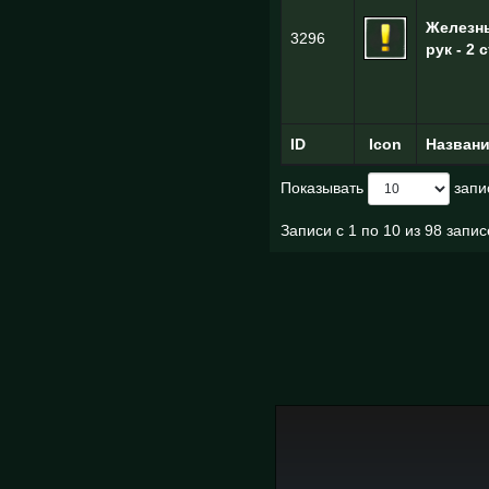
Железн
3296
рук - 2 с
ID
Icon
Назван
Показывать
запи
Записи с 1 по 10 из 98 запи