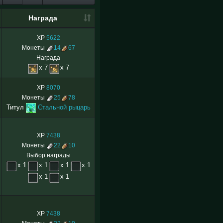
Награда
XP
5622
Монеты
14
67
Награда
x 7
x 7
XP
8070
Монеты
25
78
Титул
Стальной рыцарь
XP
7438
Монеты
22
10
Выбор награды
x 1
x 1
x 1
x 1
x 1
x 1
XP
7438