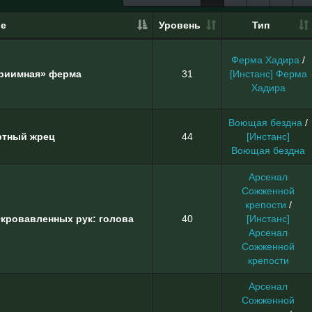
ие
Уровень
Тип
Ферма Хадира
/
приимная» ферма
31
[Инстанс] Ферма
Хадира
Воющая бездна
/
ртный жрец
44
[Инстанс]
Воющая бездна
Арсенал
Сожженной
крепости
/
кровавленных рук: голова
40
[Инстанс]
Арсенал
Сожженной
крепости
Арсенал
Сожженной