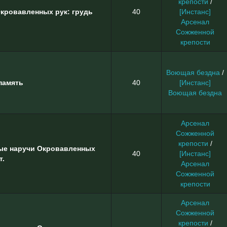
крепости
/
кровавленных рук: грудь
40
[Инстанс]
Арсенал
Сожженной
крепости
Воющая бездна
/
память
40
[Инстанс]
Воющая бездна
Арсенал
Сожженной
крепости
/
ые наручи Окровавленных
40
[Инстанс]
т.
Арсенал
Сожженной
крепости
Арсенал
Сожженной
крепости
/