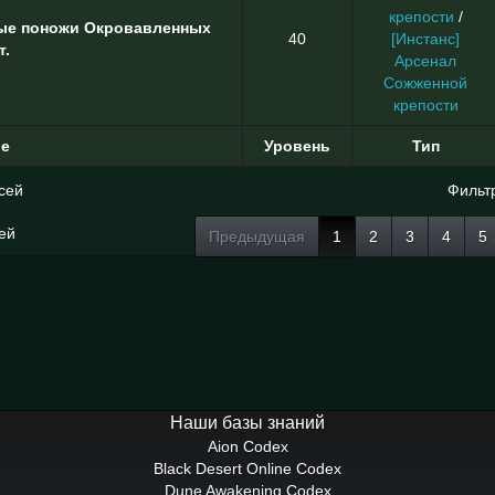
крепости
/
ые поножи Окровавленных
40
[Инстанс]
т.
Арсенал
Сожженной
крепости
ие
Уровень
Тип
сей
Фильт
сей
Предыдущая
1
2
3
4
5
Наши базы знаний
Aion Codex
Black Desert Online Codex
Dune Awakening Codex