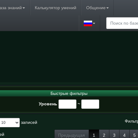
аза знаний
Калькулятор умений
Общение
Быстрые фильтры
Уровень
~
Фильт
записей
сей
Предыдущая
1
2
3
4
5