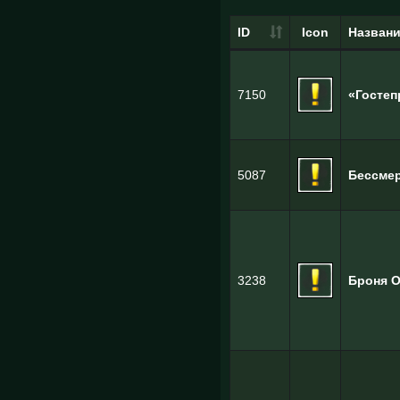
ID
Icon
Назван
7150
«Госте
5087
Бессме
3238
Броня О