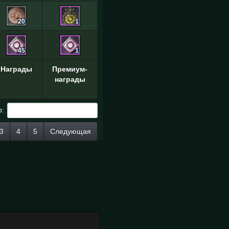
20
1
45
1
Награды
Премиум-
награды
р:
3
4
5
Следующая