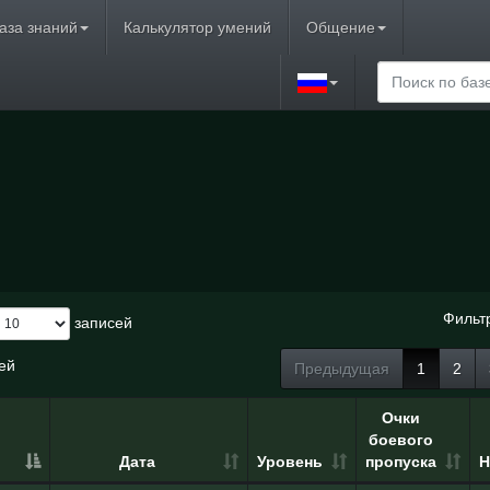
аза знаний
Калькулятор умений
Общение
Фильт
записей
сей
Предыдущая
1
2
Очки
боевого
Дата
Уровень
пропуска
Н