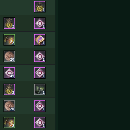
1
2
1
2
1
20
1
45
1
2
1
20
1
2
1