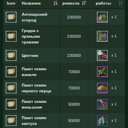
Icon
Название
ремесла
работы
Аптекарский
x 1
230000
огород
Грядка с
x 1
пряными
230000
травами
x 1
Цветник
230000
Пакет семян
x 1
70000
ванили
Пакет семян
x 1
70000
черного перца
Пакет семян
x 1
50000
женьшеня
Пакет семян
x 1
50000
кактуса