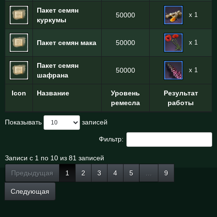
Пакет семян
x 1
50000
куркумы
x 1
Пакет семян мака
50000
Пакет семян
x 1
50000
шафрана
Icon
Название
Уровень
Результат
ремесла
работы
Показывать
записей
Фильтр:
Записи с 1 по 10 из 81 записей
Предыдущая
1
2
3
4
5
…
9
Следующая