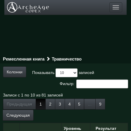
Toggle
navigati
Ремесленная книга
Травничество
Колонки
Показывать
записей
Фильтр:
Записи с 1 по 10 из 81 записей
Предыдущая
1
2
3
4
5
…
9
Следующая
Уровень
Результат