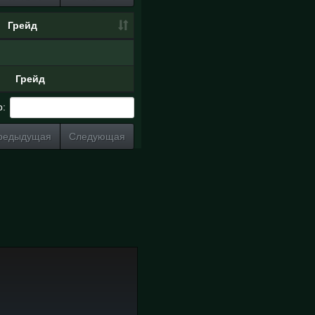
Грейд
Грейд
р:
редыдущая
Следующая