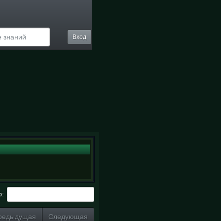
Вход
р:
редыдущая
Следующая