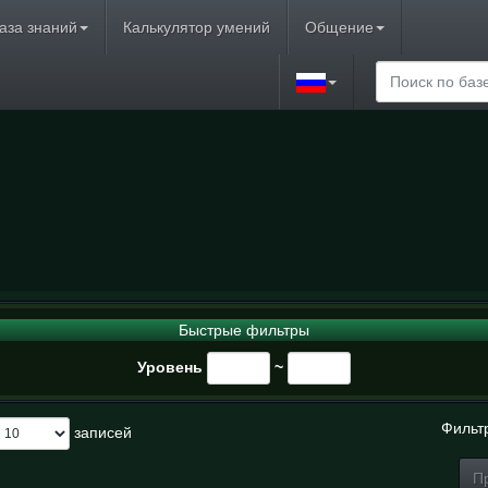
аза знаний
Калькулятор умений
Общение
ы
Быстрые фильтры
Уровень
~
Фильт
записей
П