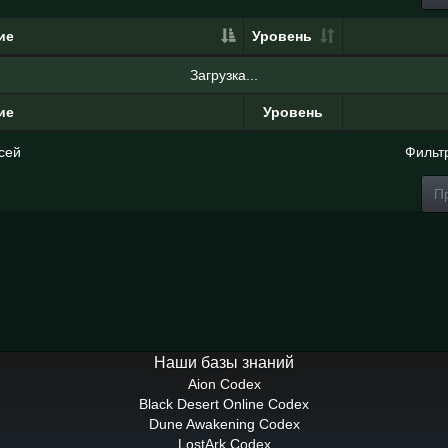
ие
Уровень
Загрузка...
ие
Уровень
сей
Фильт
П
Наши базы знаний
Aion Codex
Black Desert Online Codex
Dune Awakening Codex
LostArk Codex