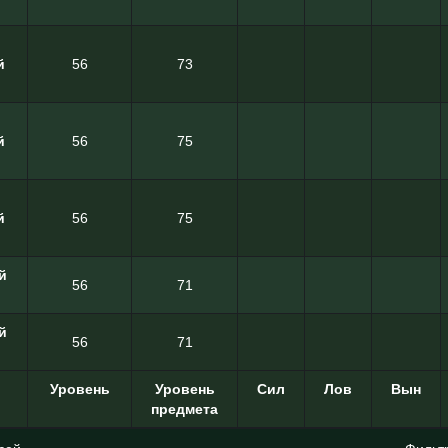
й
56
73
й
56
75
й
56
75
й
56
71
й
56
71
Уровень
Уровень
Сил
Лов
Вын
предмета