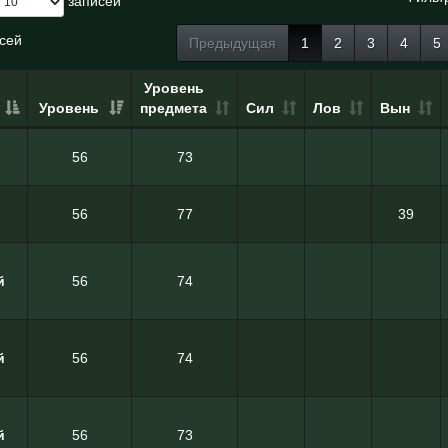
записей
исей
Предыдущая
1
2
3
4
5
Уровень
Уровень
предмета
Сил
Лов
Вын
56
73
56
77
39
й
56
74
й
56
74
й
56
73