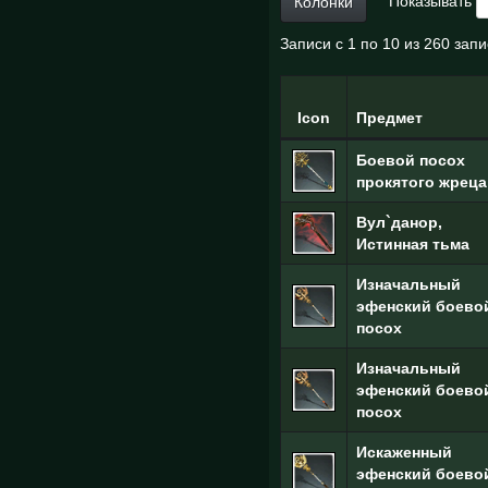
Показывать
Колонки
Записи с 1 по 10 из 260 зап
Icon
Предмет
Боевой посох
прокятого жреца
Вул`данор,
Истинная тьма
Изначальный
эфенский боево
посох
Изначальный
эфенский боево
посох
Искаженный
эфенский боево