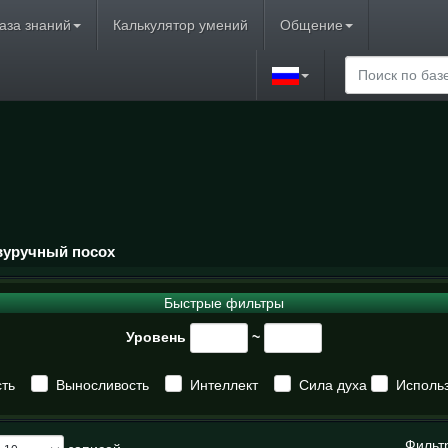
аза знаний
Калькулятор умений
Общение
вуручный посох
Быстрые фильтры
Уровень
~
ть
Выносливость
Интеллект
Сила духа
Исполь
Фильт