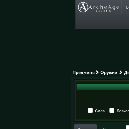
Б
Предметы
Оружие
Д
Сила
Ловкос