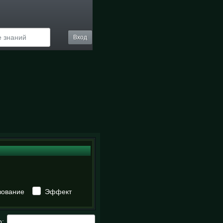
Вход
зование
Эффект
р: