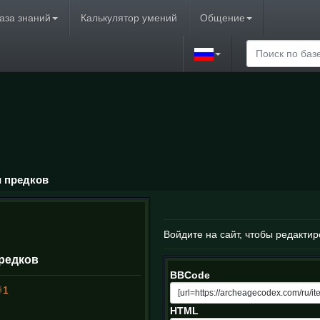
аза знаний
Калькулятор умений
Общение
 предков
Войдите на сайт, чтобы редактир
редков
BBCode
1
HTML