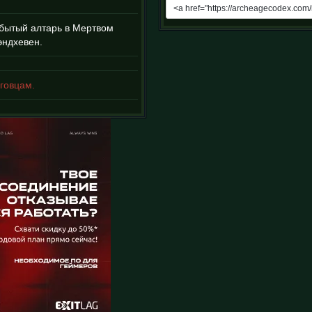
абытый алтарь в Мертвом
эндхевен.
говцам.