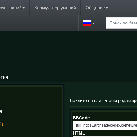
аза знаний
Калькулятор умений
Общение
ютня
Войдите на сайт, чтобы редактир
я
BBCode
1
HTML