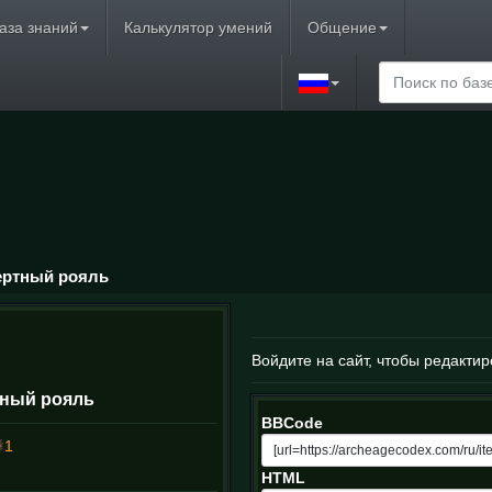
аза знаний
Калькулятор умений
Общение
ертный рояль
Войдите на сайт, чтобы редактир
тный рояль
BBCode
1
HTML